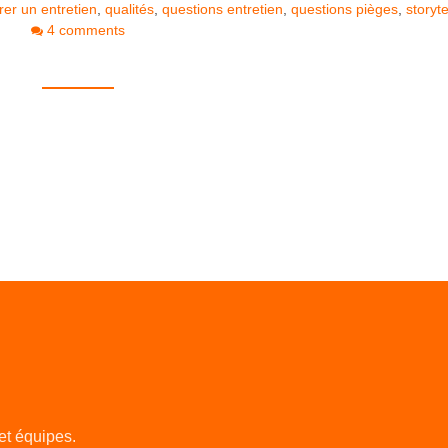
rer un entretien
,
qualités
,
questions entretien
,
questions pièges
,
storyte
4 comments
et équipes.