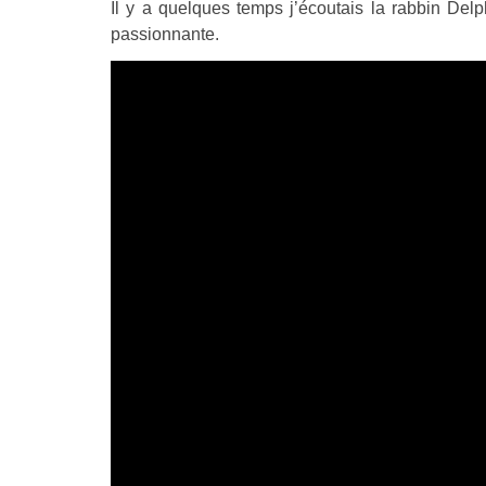
Il y a quelques temps j’écoutais la rabbin Delph
passionnante.