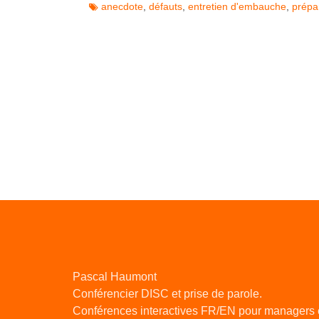
anecdote
,
défauts
,
entretien d'embauche
,
prépa
Pascal Haumont
Conférencier DISC et prise de parole.
Conférences interactives FR/EN pour managers 