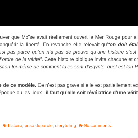
ouver que Moïse avait réellement ouvert la Mer Rouge pour a
onquérir la liberté. En revanche elle relevait qu’
“
on doit éta
est pas parce qu’on n’a pas de preuve qu’une histoire s’es
’ordre de la vérité”
. Cette histoire biblique invite chacune et 
estion toi-même de comment tu es sorti d’Egypte, quel est ton 
ve de ce modèle
. Ce n’est pas grave si elle est partiellement e
’époque ou les lieux :
il faut qu’elle soit révélatrice d’une véri
e
histoire
,
prise deparole
,
storytelling
No comments