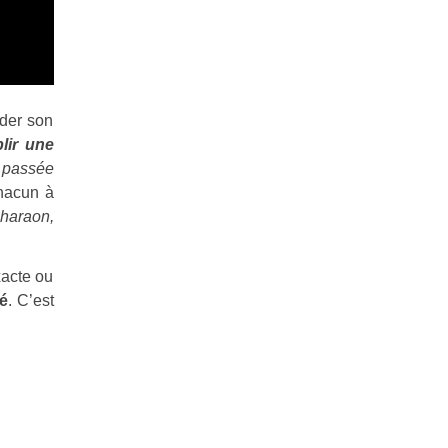
ider son
blir une
t passée
chacun à
Pharaon,
xacte ou
té
. C’est