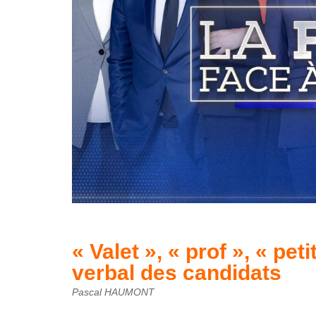
« Valet »​, « prof »​, « pe
verbal des candidats
Pascal HAUMONT