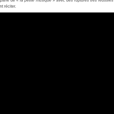
 parle de
« la petite musique »
avec des ruptures très réussies
 réciter.