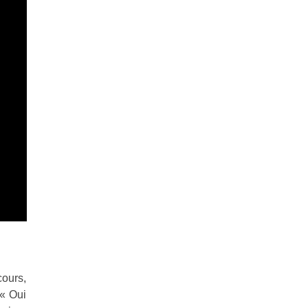
cours,
 « Oui