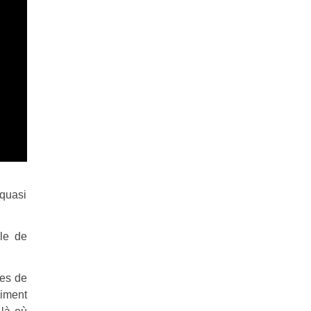
 quasi
ble de
res de
aiment