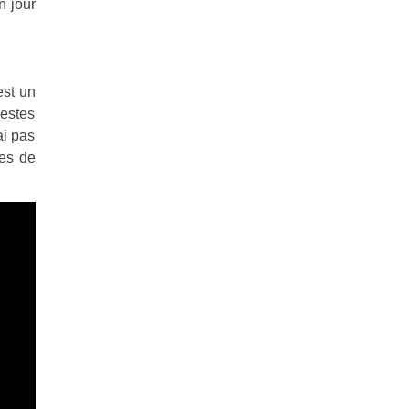
n jour
est un
gestes
ai pas
ues de