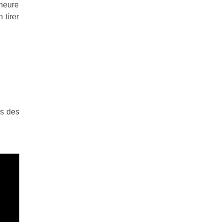
heure
 tirer
es des