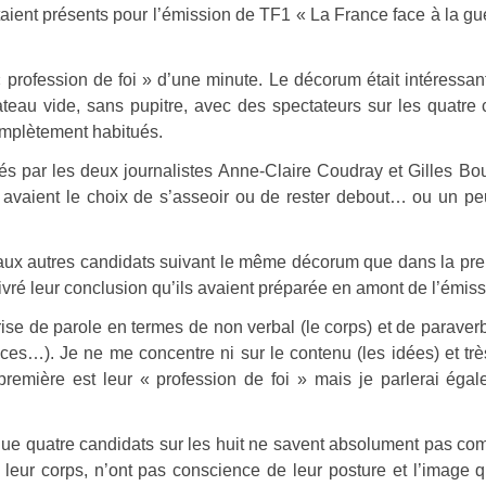
taient présents pour l’émission de TF1 « La France face à la gu
 profession de foi » d’une minute. Le décorum était intéressant
teau vide, sans pupitre, avec des spectateurs sur les quatre 
complètement habitués.
gés par les deux journalistes Anne-Claire Coudray et Gilles Bo
is avaient le choix de s’asseoir ou de rester debout… ou un p
e aux autres candidats suivant le même décorum que dans la pr
 livré leur conclusion qu’ils avaient préparée en amont de l’émiss
prise de parole en termes de non verbal (le corps) et de paraverb
ces…). Je ne me concentre ni sur le contenu (les idées) et tr
 première est leur « profession de foi » mais je parlerai éga
r que quatre candidats sur les huit ne savent absolument pas c
 leur corps, n’ont pas conscience de leur posture et l’image q