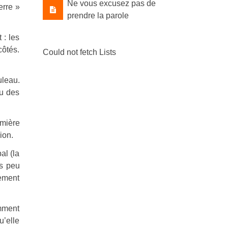
Ne vous excusez pas de
erre »
prendre la parole
 : les
côtés.
Could not fetch Lists
uleau.
eu des
emière
ion.
al (la
ès peu
lement
omment
u’elle