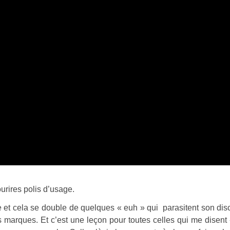
urires polis d’usage.
 et cela se double de quelques « euh » qui parasitent son dis
 marques. Et c’est une leçon pour toutes celles qui me disent