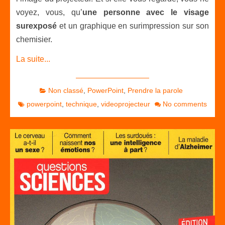
voyez, vous, qu’
une personne avec le visage
surexposé
et un graphique en surimpression sur son
chemisier.
La suite...
Non classé
,
PowerPoint
,
Prendre la parole
powerpoint
,
technique
,
videoprojecteur
No comments