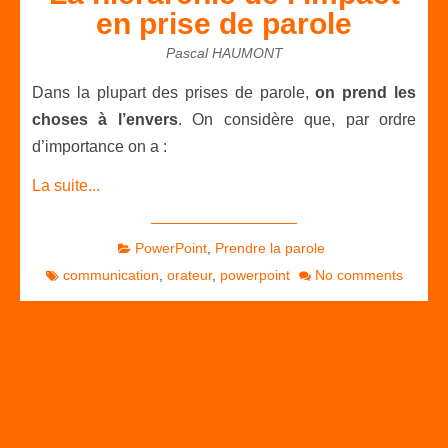
en prise de parole
Pascal HAUMONT
Dans la plupart des prises de parole,
on prend les
choses à l’envers
. On considère que, par ordre
d’importance on a :
La suite...
PowerPoint
,
Prendre la parole
communication
,
orateur
,
powerpoint
No comments