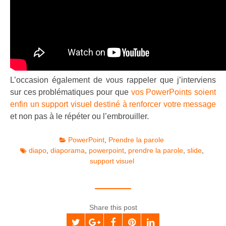
L’occasion également de vous rappeler que j’interviens
sur ces problématiques pour que
vos PowerPoints soient
enfin un support visuel destiné à renforcer votre message
et non pas à le répéter ou l’embrouiller.
PowerPoint
,
Prendre la parole
diapo
,
diaporama
,
powerpoint
,
prendre la parole
,
slide
,
support visuel
Share this post