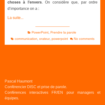
choses à l’envers
. On considère que, par ordre
d’importance on a :
La suite...
PowerPoint
,
Prendre la parole
communication
,
orateur
,
powerpoint
No comments
Pascal Haumont
Conférencier DISC et prise de parole.
Conférences interactives FR/EN pour managers et
équipes.