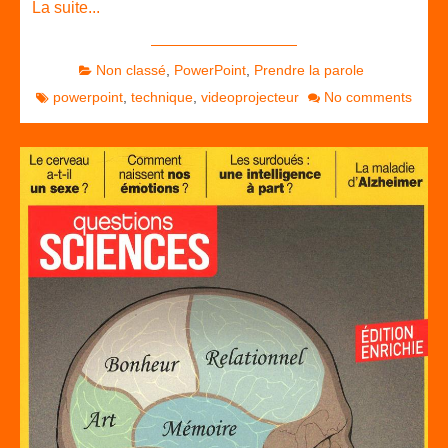
La suite...
Non classé
,
PowerPoint
,
Prendre la parole
powerpoint
,
technique
,
videoprojecteur
No comments