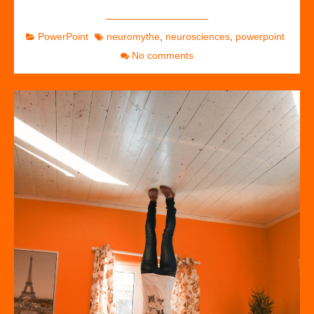
PowerPoint
neuromythe
,
neurosciences
,
powerpoint
No comments