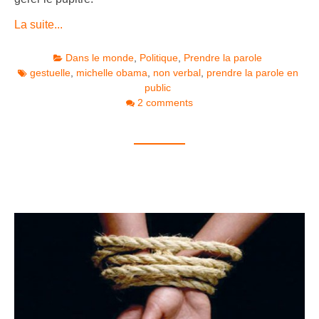
La suite...
Dans le monde
,
Politique
,
Prendre la parole
gestuelle
,
michelle obama
,
non verbal
,
prendre la parole en
public
2 comments