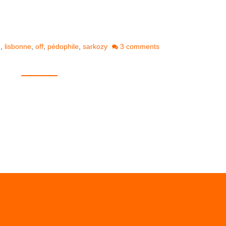
e
,
lisbonne
,
off
,
pédophile
,
sarkozy
3 comments