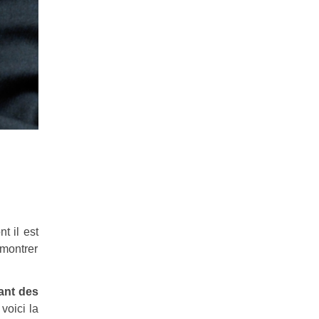
t il est
émontrer
ant des
voici la